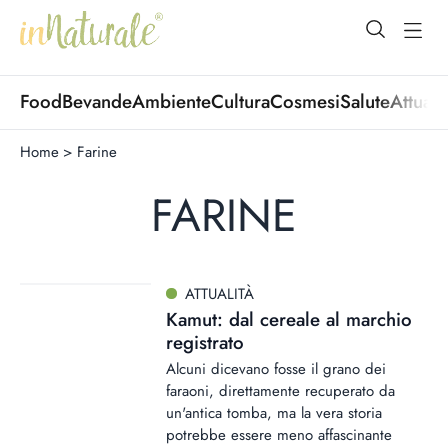
open Menu
open
Food
Bevande
Ambiente
Cultura
Cosmesi
Salute
Attuali
Home
>
Farine
FARINE
ATTUALITÀ
Kamut: dal cereale al marchio
registrato
Alcuni dicevano fosse il grano dei
faraoni, direttamente recuperato da
un'antica tomba, ma la vera storia
potrebbe essere meno affascinante