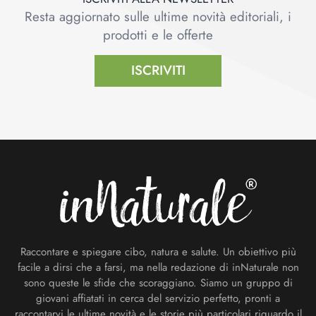
Resta aggiornato sulle ultime novità editoriali, i
prodotti e le offerte
ISCRIVITI
Footer
Raccontare e spiegare cibo, natura e salute. Un obiettivo più
facile a dirsi che a farsi, ma nella redazione di inNaturale non
sono queste le sfide che scoraggiano. Siamo un gruppo di
giovani affiatati in cerca del servizio perfetto, pronti a
raccontarvi le ultime novità e le storie più particolari riguardo il