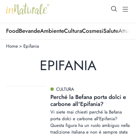
open Menu
open
Food
Bevande
Ambiente
Cultura
Cosmesi
Salute
Attuali
Home
>
Epifania
EPIFANIA
CULTURA
Perché la Befana porta dolci e
carbone all'Epifania?
Vi siete mai chiesti perché la Befana
porta dolci e carbone all'Epifania?
Questa figura ha un ruolo ambiguo nella
tradizione italiana e non è sempre stata