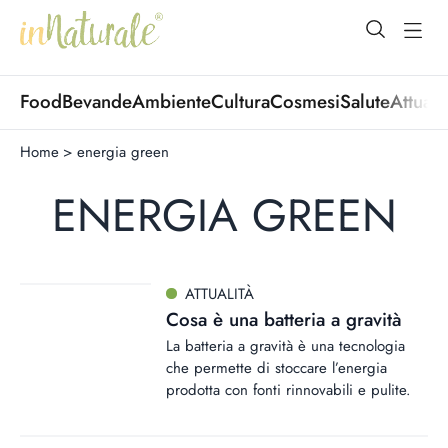
open Menu
open
Food
Bevande
Ambiente
Cultura
Cosmesi
Salute
Attuali
Home
>
energia green
ENERGIA GREEN
ATTUALITÀ
Cosa è una batteria a gravità
La batteria a gravità è una tecnologia
che permette di stoccare l’energia
prodotta con fonti rinnovabili e pulite.