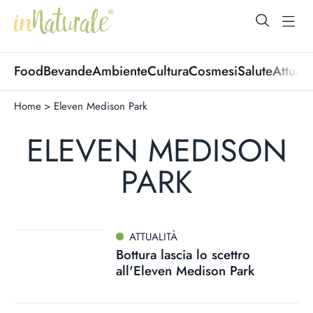
open Menu
open
Food
Bevande
Ambiente
Cultura
Cosmesi
Salute
Attuali
Home
>
Eleven Medison Park
ELEVEN MEDISON
PARK
ATTUALITÀ
Bottura lascia lo scettro
all'Eleven Medison Park