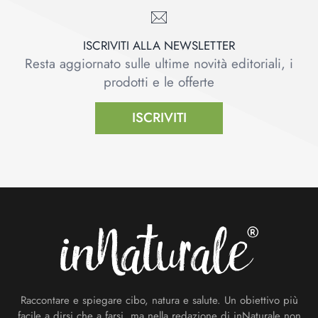
ISCRIVITI ALLA NEWSLETTER
Resta aggiornato sulle ultime novità editoriali, i
prodotti e le offerte
ISCRIVITI
Footer
Raccontare e spiegare cibo, natura e salute. Un obiettivo più
facile a dirsi che a farsi, ma nella redazione di inNaturale non