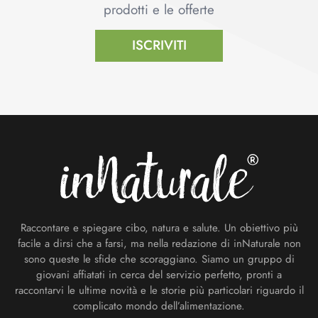
prodotti e le offerte
ISCRIVITI
Footer
Raccontare e spiegare cibo, natura e salute. Un obiettivo più
facile a dirsi che a farsi, ma nella redazione di inNaturale non
sono queste le sfide che scoraggiano. Siamo un gruppo di
giovani affiatati in cerca del servizio perfetto, pronti a
raccontarvi le ultime novità e le storie più particolari riguardo il
complicato mondo dell’alimentazione.