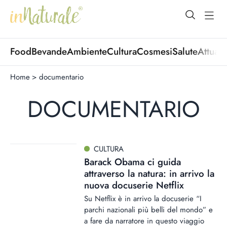
open Menu
open
Food
Bevande
Ambiente
Cultura
Cosmesi
Salute
Attuali
Home
>
documentario
DOCUMENTARIO
CULTURA
Barack Obama ci guida
attraverso la natura: in arrivo la
nuova docuserie Netflix
Su Netflix è in arrivo la docuserie “I
parchi nazionali più belli del mondo” e
a fare da narratore in questo viaggio