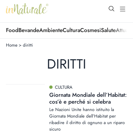
open Menu
open
Food
Bevande
Ambiente
Cultura
Cosmesi
Salute
Attuali
Home
>
diritti
DIRITTI
CULTURA
Giornata Mondiale dell’Habitat:
cos’è e perché si celebra
Le Nazioni Unite hanno istituito la
Giornata Mondiale dell’Habitat per
ribadire il diritto di ognuno a un riparo
sicuro