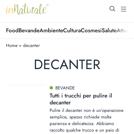
open Menu
open
Food
Bevande
Ambiente
Cultura
Cosmesi
Salute
Attuali
Home
>
decanter
DECANTER
BEVANDE
Tutti i trucchi per pulire il
decanter
Pulire il decanter non è un’operazione
semplice, spesso richiede molta
pazienza e delicatezza. Abbiamo
raccolto qualche trucco e un paio di