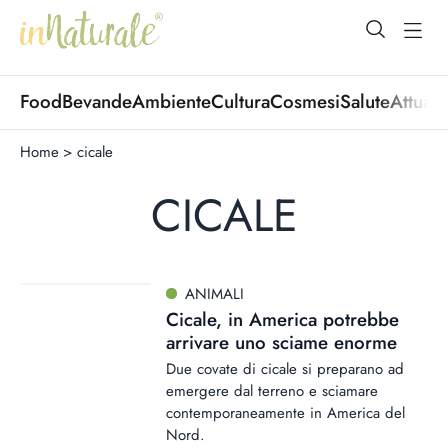
open Menu
open
Food
Bevande
Ambiente
Cultura
Cosmesi
Salute
Attuali
Home
>
cicale
CICALE
ANIMALI
Cicale, in America potrebbe
arrivare uno sciame enorme
Due covate di cicale si preparano ad
emergere dal terreno e sciamare
contemporaneamente in America del
Nord.