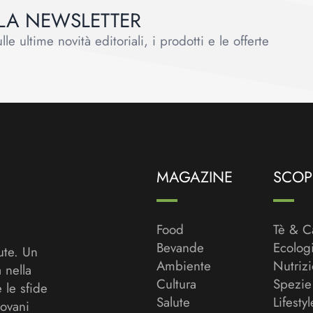
ALLA NEWSLETTER
le ultime novità editoriali, i prodotti e le offerte
MAGAZINE
SCOPR
Food
Tè & C
Bevande
Ecolog
ute. Un
Ambiente
Nutriz
a nella
Cultura
Spezie
 le sfide
Salute
Lifestyl
ovani