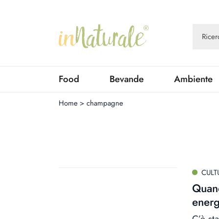
Food
Bevande
Ambiente
Home
>
champagne
CULT
Quan
energ
C’è st