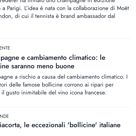
Federer ha firmato uno champagne in edizione
a a Parigi. L’idea è nata con la collaborazione di Moët
don, di cui il tennista è brand ambassador dal
ENTE
agne e cambiamento climatico: le
cine saranno meno buone
gne a rischio a causa del cambiamento climatico. I
ori delle famose bollicine corrono ai ripari per
 il gusto inimitabile del vino icona francese.
ANDE
iacorta, le eccezionali 'bollicine' italiane