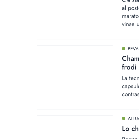
al pos
marato
vinse u
BEV
Champ
frodi
La tec
capsul
contras
ATTU
Lo ch