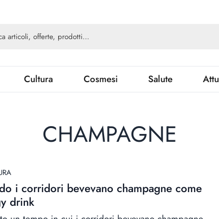
Cultura
Cosmesi
Salute
Attu
CHAMPAGNE
URA
do i corridori bevevano champagne come
y drink
ato un tempo in cui i corridori bevevano champagne