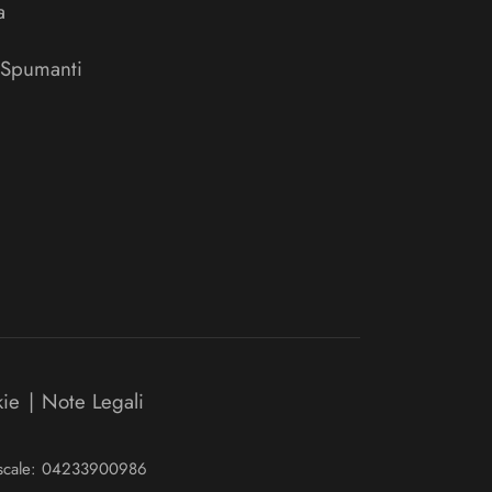
a
 Spumanti
kie
|
Note Legali
Fiscale: 04233900986