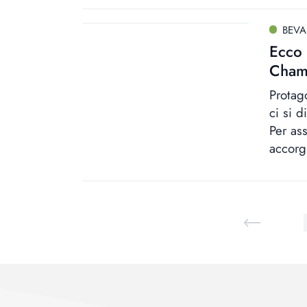
BEV
Ecco 
Cham
Protag
ci si 
Per as
accorg