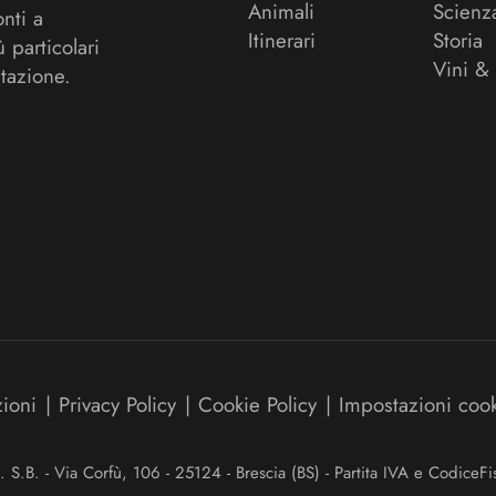
Animali
Scienz
onti a
Itinerari
Storia
ù particolari
Vini &
tazione.
zioni
|
Privacy Policy
|
Cookie Policy
|
Impostazioni coo
.B. - Via Corfù, 106 - 25124 - Brescia (BS) - Partita IVA e Codice