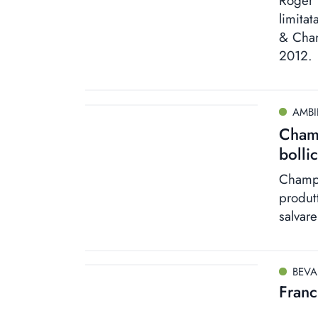
Roger 
limitat
& Chan
2012.
AMBI
Champ
bolli
Champa
produtt
salvare
BEV
Franc