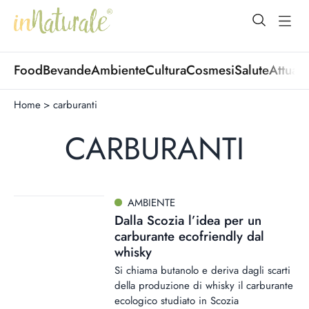
open Menu
open
Food
Bevande
Ambiente
Cultura
Cosmesi
Salute
Attuali
Home
>
carburanti
CARBURANTI
AMBIENTE
Dalla Scozia l’idea per un
carburante ecofriendly dal
whisky
Si chiama butanolo e deriva dagli scarti
della produzione di whisky il carburante
ecologico studiato in Scozia