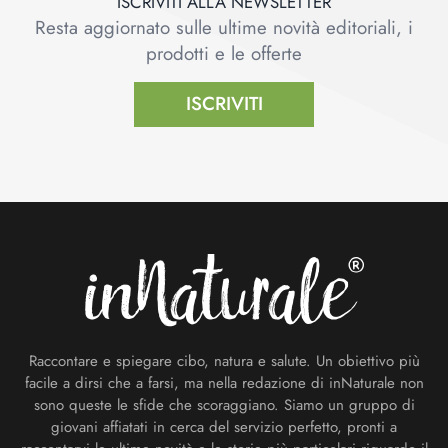
ISCRIVITI ALLA NEWSLETTER
Resta aggiornato sulle ultime novità editoriali, i
prodotti e le offerte
ISCRIVITI
Footer
Raccontare e spiegare cibo, natura e salute. Un obiettivo più
facile a dirsi che a farsi, ma nella redazione di inNaturale non
sono queste le sfide che scoraggiano. Siamo un gruppo di
giovani affiatati in cerca del servizio perfetto, pronti a