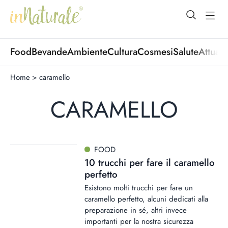
open Menu
open
Food
Bevande
Ambiente
Cultura
Cosmesi
Salute
Attuali
Home
>
caramello
CARAMELLO
FOOD
10 trucchi per fare il caramello
perfetto
Esistono molti trucchi per fare un
caramello perfetto, alcuni dedicati alla
preparazione in sé, altri invece
importanti per la nostra sicurezza