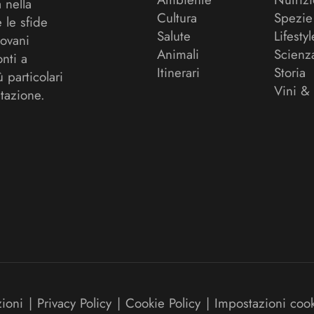
a nella
Cultura
Spezie
 le sfide
Salute
Lifestyl
ovani
Animali
Scienz
onti a
Itinerari
Storia
ù particolari
Vini &
tazione.
zioni
|
Privacy Policy
|
Cookie Policy
|
Impostazioni coo