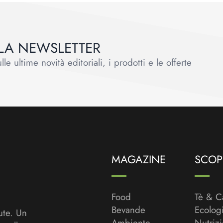
ALLA NEWSLETTER
le ultime novità editoriali, i prodotti e le offerte
MAGAZINE
SCOPR
Food
Tè & C
Bevande
Ecolog
ute. Un
Ambiente
Nutriz