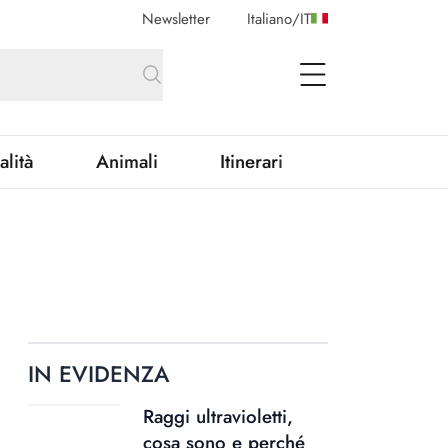
Newsletter
Italiano
/
IT
open Menu
alità
Animali
Itinerari
IN EVIDENZA
Raggi ultravioletti,
cosa sono e perché