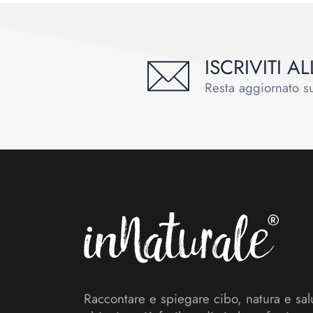
ISCRIVITI 
Resta aggiornato sul
Footer
Raccontare e spiegare cibo, natura e sal