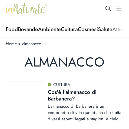
open Menu
open
Food
Bevande
Ambiente
Cultura
Cosmesi
Salute
Attuali
Home
>
almanacco
ALMANACCO
CULTURA
Cos'è l'almanacco di
Barbanera?
L'almanacco di Barbanera è un
compendio di vita quotidiana che tratta
diversi aspetti legati a stagioni e cielo.