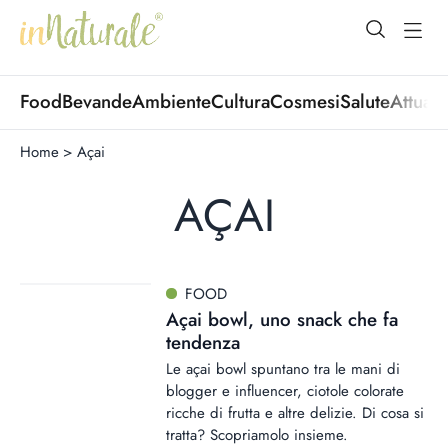
open Menu
open
Food
Bevande
Ambiente
Cultura
Cosmesi
Salute
Attuali
Home
>
Açai
AÇAI
FOOD
Açai bowl, uno snack che fa
tendenza
Le açai bowl spuntano tra le mani di
blogger e influencer, ciotole colorate
ricche di frutta e altre delizie. Di cosa si
tratta? Scopriamolo insieme.