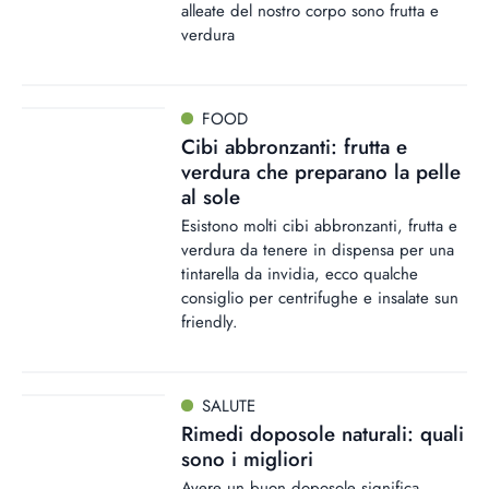
alleate del nostro corpo sono frutta e
verdura
FOOD
Cibi abbronzanti: frutta e
verdura che preparano la pelle
al sole
Esistono molti cibi abbronzanti, frutta e
verdura da tenere in dispensa per una
tintarella da invidia, ecco qualche
consiglio per centrifughe e insalate sun
friendly.
SALUTE
Rimedi doposole naturali: quali
sono i migliori
Avere un buon doposole significa