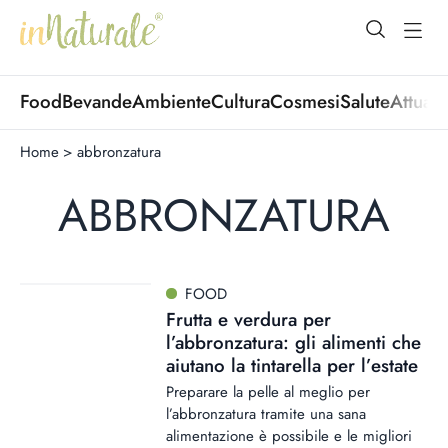
open Menu
open
Food
Bevande
Ambiente
Cultura
Cosmesi
Salute
Attuali
Home
>
abbronzatura
ABBRONZATURA
FOOD
Frutta e verdura per
l’abbronzatura: gli alimenti che
aiutano la tintarella per l’estate
Preparare la pelle al meglio per
l’abbronzatura tramite una sana
alimentazione è possibile e le migliori