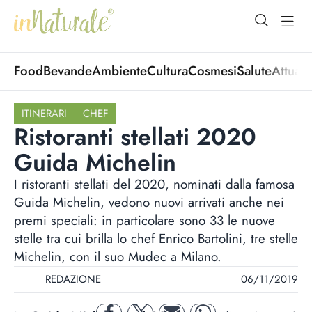
open Menu
open
Food
Bevande
Ambiente
Cultura
Cosmesi
Salute
Attuali
ITINERARI
CHEF
Ristoranti stellati 2020
Guida Michelin
I ristoranti stellati del 2020, nominati dalla famosa
Guida Michelin, vedono nuovi arrivati anche nei
premi speciali: in particolare sono 33 le nuove
stelle tra cui brilla lo chef Enrico Bartolini, tre stelle
Michelin, con il suo Mudec a Milano.
REDAZIONE
06/11/2019