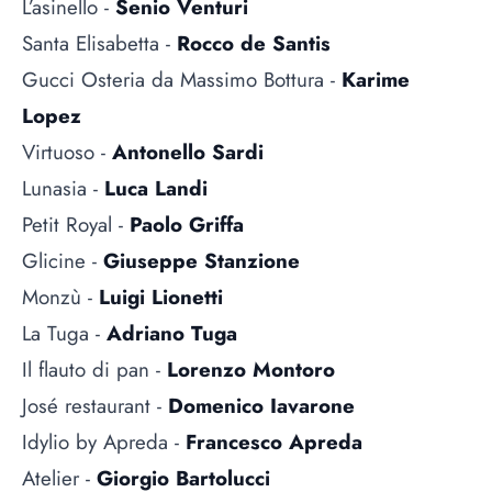
L’asinello -
Senio Venturi
Santa Elisabetta -
Rocco de Santis
Gucci Osteria da Massimo Bottura -
Karime
Lopez
Virtuoso -
Antonello Sardi
Lunasia -
Luca Landi
Petit Royal -
Paolo Griffa
Glicine -
Giuseppe Stanzione
Monzù -
Luigi Lionetti
La Tuga -
Adriano Tuga
Il flauto di pan -
Lorenzo Montoro
José restaurant -
Domenico Iavarone
Idylio by Apreda -
Francesco Apreda
Atelier -
Giorgio Bartolucci