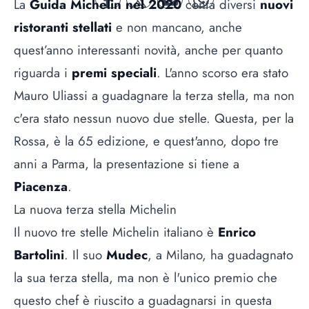
La
Guida Michelin nel 2020
conta diversi
nuovi
facebook
twitter
mail
whatsapp
ristoranti stellati
e non mancano, anche
quest’anno interessanti novità, anche per quanto
riguarda i
premi speciali
. L'anno scorso era stato
Mauro Uliassi
a guadagnare la terza stella, ma non
c'era stato nessun nuovo due stelle. Questa, per la
Rossa, è la 65 edizione, e quest'anno, dopo tre
anni a Parma, la presentazione si tiene a
Piacenza
.
La nuova terza stella Michelin
Il nuovo tre stelle Michelin italiano è
Enrico
Bartolini
. Il suo
Mudec
, a Milano, ha guadagnato
la sua terza stella, ma non è l'unico premio che
questo chef è riuscito a guadagnarsi in questa