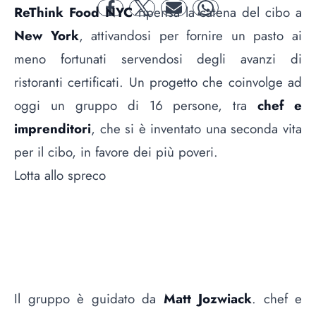
ReThink Food NYC
ripensa la catena del cibo a
facebook
twitter
mail
whatsapp
New York
, attivandosi per fornire un pasto ai
meno fortunati servendosi degli avanzi di
ristoranti certificati. Un progetto che coinvolge ad
oggi un gruppo di 16 persone, tra
chef e
imprenditori
, che si è inventato una seconda vita
per il cibo, in favore dei più poveri.
Lotta allo spreco
Il gruppo è guidato da
Matt Jozwiack
. chef e