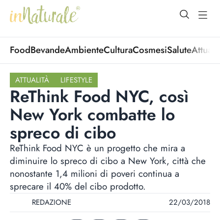
open Menu
open
Food
Bevande
Ambiente
Cultura
Cosmesi
Salute
Attuali
ATTUALITÀ
LIFESTYLE
ReThink Food NYC, così
New York combatte lo
spreco di cibo
ReThink Food NYC è un progetto che mira a
diminuire lo spreco di cibo a New York, città che
nonostante 1,4 milioni di poveri continua a
sprecare il 40% del cibo prodotto.
REDAZIONE
22/03/2018