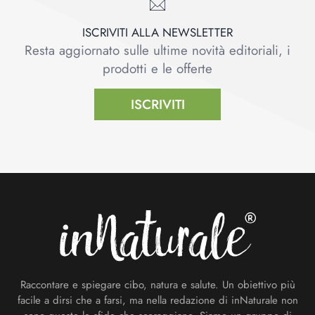
ISCRIVITI ALLA NEWSLETTER
Resta aggiornato sulle ultime novità editoriali, i
prodotti e le offerte
ISCRIVITI
Footer
Raccontare e spiegare cibo, natura e salute. Un obiettivo più
facile a dirsi che a farsi, ma nella redazione di inNaturale non