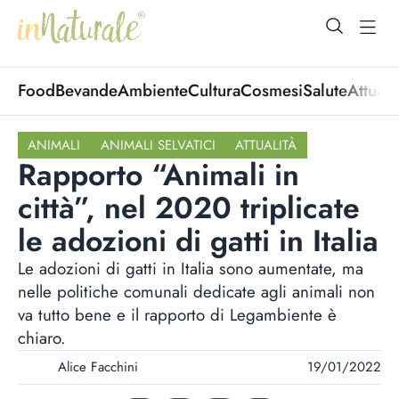
open Menu
open
Food
Bevande
Ambiente
Cultura
Cosmesi
Salute
Attuali
ANIMALI
ANIMALI SELVATICI
ATTUALITÀ
Rapporto “Animali in
città”, nel 2020 triplicate
le adozioni di gatti in Italia
Le adozioni di gatti in Italia sono aumentate, ma
nelle politiche comunali dedicate agli animali non
va tutto bene e il rapporto di Legambiente è
chiaro.
Alice Facchini
19/01/2022