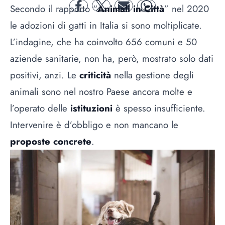
Secondo il rapporto “
Animali in Città
” nel 2020
facebook
twitter
mail
whatsapp
le adozioni di gatti in Italia si sono moltiplicate.
L’indagine, che ha coinvolto 656 comuni e 50
aziende sanitarie, non ha, però, mostrato solo dati
positivi, anzi. Le
criticità
nella gestione degli
animali sono nel nostro Paese ancora molte e
l’operato delle
istituzioni
è spesso insufficiente.
Intervenire è d’obbligo e non mancano le
proposte concrete
.