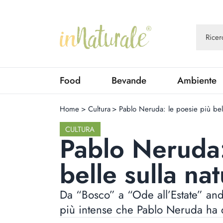
Food
Bevande
Ambiente
Home
>
Cultura
>
Pablo Neruda: le poesie più bell
CULTURA
Pablo Neruda:
belle sulla na
Da “Bosco” a “Ode all’Estate” an
più intense che Pablo Neruda ha d