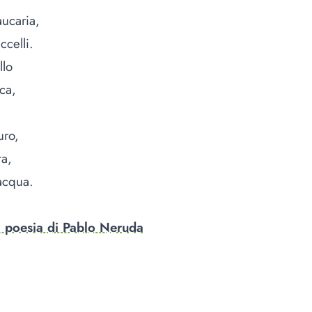
aucaria,
ccelli.
allo
ica,
uro,
ta,
acqua.
a poesia di Pablo Neruda