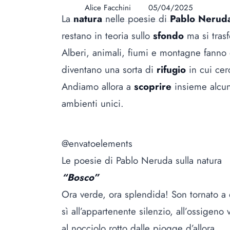
Alice Facchini
05/04/2025
La
natura
nelle poesie di
Pablo Neru
restano in teoria sullo
sfondo
ma si tras
Alberi, animali, fiumi e montagne fanno
diventano una sorta di
rifugio
in cui cer
Andiamo allora a
scoprire
insieme alcun
ambienti unici.
@envatoelements
Le poesie di Pablo Neruda sulla natura
“Bosco”
Ora verde, ora splendida! Son tornato a
sì all’appartenente silenzio, all’ossigeno
al nocciolo rotto dalle piogge d’allora,