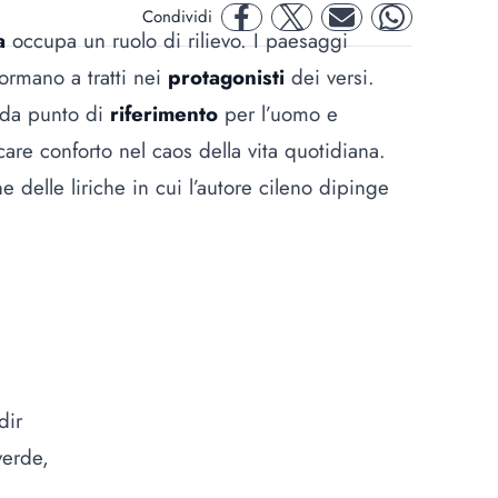
Condividi
facebook
twitter
mail
whatsapp
da
occupa un ruolo di rilievo. I paesaggi
formano a tratti nei
protagonisti
dei versi.
 da punto di
riferimento
per l’uomo e
care conforto nel caos della vita quotidiana.
e delle liriche in cui l’autore cileno dipinge
 dir
 verde,