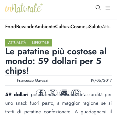
open Menu
open
Food
Bevande
Ambiente
Cultura
Cosmesi
Salute
Attuali
ATTUALITÀ
LIFESTYLE
Le patatine più costose al
mondo: 59 dollari per 5
chips!
Francesco Gavazzi
19/06/2017
59 dollari
potrebbero sembrare un’assurdità per
facebook
twitter
mail
whatsapp
uno snack fuori pasto, a maggior ragione se si
tratti di patatine confezionate. A guadagnarsi il