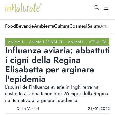
open Menu
open
Food
Bevande
Ambiente
Cultura
Cosmesi
Salute
Attuali
ANIMALI
ANIMALI SELVATICI
ANIMALI
ATTUALITÀ
Influenza aviaria: abbattuti
i cigni della Regina
Elisabetta per arginare
l'epidemia
L’acuirsi dell’influenza aviaria in Inghilterra ha
costretto all’abbattimento di 26 cigni della Regina
nel tentativo di arginare l’epidemia.
Denis Venturi
24/01/2022