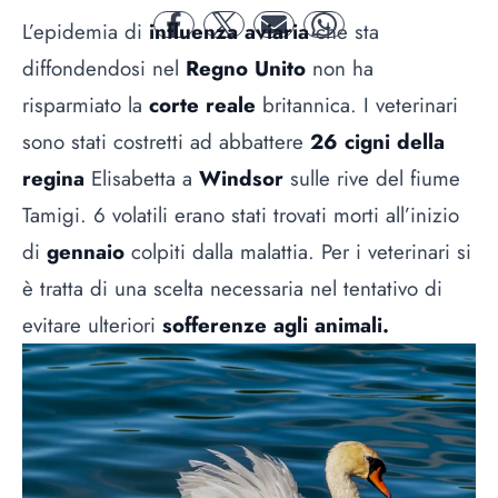
L’epidemia di
influenza aviaria
che sta
facebook
twitter
mail
whatsapp
diffondendosi nel
Regno Unito
non ha
risparmiato la
corte reale
britannica. I veterinari
sono stati costretti ad abbattere
26 cigni della
regina
Elisabetta a
Windsor
sulle rive del fiume
Tamigi. 6 volatili erano stati trovati morti all’inizio
di
gennaio
colpiti dalla malattia. Per i veterinari si
è tratta di una scelta necessaria nel tentativo di
evitare ulteriori
sofferenze agli animali.