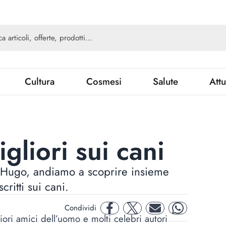
Cultura
Cosmesi
Salute
Attu
gliori sui cani
 Hugo, andiamo a scoprire insieme
critti sui cani.
Condividi
facebook
twitter
mail
whatsapp
ori amici dell’uomo e molti celebri autori