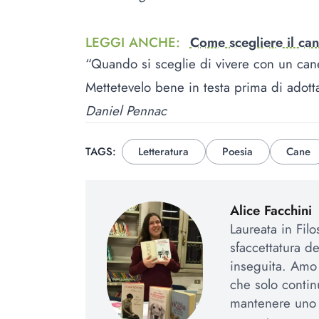
LEGGI ANCHE
:
Come scegliere il can
“Quando si sceglie di vivere con un ca
Mettetevelo bene in testa prima di adott
Daniel Pennac
TAGS:
Letteratura
Poesia
Cane
Alice Facchini
Laureata in Fil
sfaccettatura d
inseguita. Amo l
che solo contin
mantenere uno 