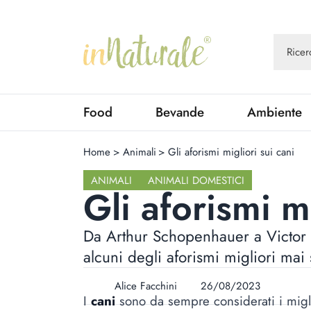
Food
Bevande
Ambiente
Home
>
Animali
>
Gli aforismi migliori sui cani
ANIMALI
ANIMALI DOMESTICI
Gli aforismi mi
Da Arthur Schopenhauer a Victor
alcuni degli aforismi migliori mai s
Alice Facchini
26/08/2023
I
cani
sono da sempre considerati i migli