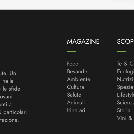
MAGAZINE
SCOPR
Food
Tè & C
Bevande
Ecolog
ute. Un
Ambiente
Nutriz
a nella
Cultura
Spezie
 le sfide
Salute
Lifestyl
ovani
Animali
Scienz
onti a
Itinerari
Storia
ù particolari
Vini &
tazione.