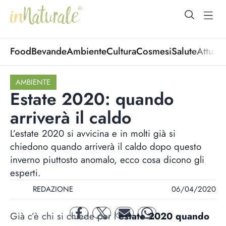
open Menu
open
Food
Bevande
Ambiente
Cultura
Cosmesi
Salute
Attuali
AMBIENTE
Estate 2020: quando
arriverà il caldo
L’estate 2020 si avvicina e in molti già si
chiedono quando arriverà il caldo dopo questo
inverno piuttosto anomalo, ecco cosa dicono gli
esperti.
REDAZIONE
06/04/2020
Già c’è chi si chiede per l’
estate 2020 quando
facebook
twitter
mail
whatsapp