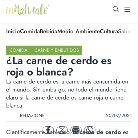
open Menu
open
Inicio
Comida
Bebida
Medio Ambiente
Cultura
Salud
No
COMIDA
CARNE Y EMBUTIDOS
¿La carne de cerdo es
roja o blanca?
La carne de cerdo es la carne más consumida en
el mundo. Sin embargo, no todo el mundo tiene
claro si la carne de cerdo es carne roja o carne
blanca.
REDAZIONE
20/07/2021
Científicamente hablando,
la carne de cerdo
es
facebook
twitter
mail
whatsapp