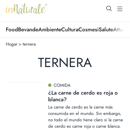
open Menu
open
Food
Bevande
Ambiente
Cultura
Cosmesi
Salute
Attuali
Hogar
>
ternera
TERNERA
COMIDA
¿La carne de cerdo es roja o
blanca?
La carne de cerdo es la carne más
consumida en el mundo. Sin embargo,
no todo el mundo tiene claro si la carne
de cerdo es carne roja o carne blanca.