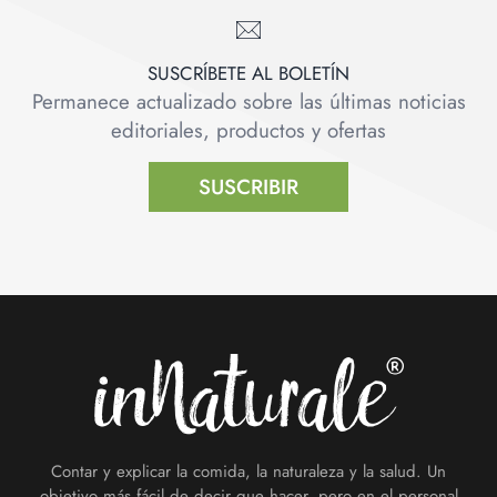
SUSCRÍBETE AL BOLETÍN
Permanece actualizado sobre las últimas noticias
editoriales, productos y ofertas
SUSCRIBIR
Footer
Contar y explicar la comida, la naturaleza y la salud. Un
objetivo más fácil de decir que hacer, pero en el personal