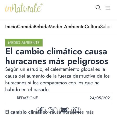
open Menu
open
Inicio
Comida
Bebida
Medio Ambiente
Cultura
Salud
No
MEDIO AMBIENTE
El cambio climático causa
huracanes más peligrosos
Según un estudio, el calentamiento global es la
causa del aumento de la fuerza destructiva de los
huracanes si los comparamos con los que ha
habido en el pasado.
REDAZIONE
24/05/2021
El
cambio climático
causa huracanes más
facebook
twitter
mail
whatsapp