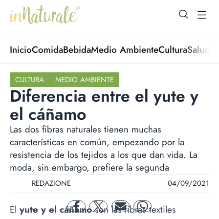
open Menu
open
Inicio
Comida
Bebida
Medio Ambiente
Cultura
Salud
No
CULTURA
MEDIO AMBIENTE
Diferencia entre el yute y
el cáñamo
Las dos fibras naturales tienen muchas
características en común, empezando por la
resistencia de los tejidos a los que dan vida. La
moda, sin embargo, prefiere la segunda
REDAZIONE
04/09/2021
El
yute y el cáñamo
son las fibras textiles
facebook
twitter
mail
whatsapp