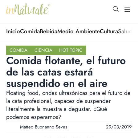
open Menu
open
Inicio
Comida
Bebida
Medio Ambiente
Cultura
Salud
No
COMIDA
CIENCIA
HOT TOPIC
Comida flotante, el futuro
de las catas estará
suspendido en el aire
Floating food, ondas ultrasónicas para el futuro de
la cata profesional, capaces de suspender
literalmente la muestra a degustar. ¿Qué
podemos esperarnos?
Matteo Buonanno Seves
29/03/2019