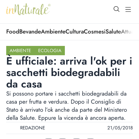
open Menu
open
Food
Bevande
Ambiente
Cultura
Cosmesi
Salute
Attuali
AMBIENTE
ECOLOGIA
È ufficiale: arriva l'ok per i
sacchetti biodegradabili
da casa
Si possono portare i sacchetti biodegradabili da
casa per frutta e verdura. Dopo il Consiglio di
Stato è arrivato l’ok anche da parte del Ministero
della Salute. Eppure la vicenda è ancora aperta.
REDAZIONE
21/05/2018