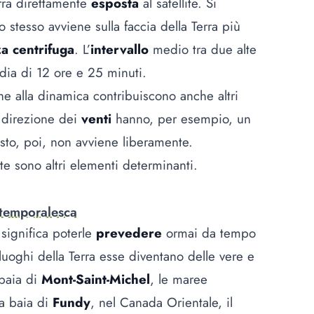
erra direttamente
esposta
al satellite. Si
o stesso avviene sulla faccia della Terra più
za centrifuga
. L’
intervallo
medio tra due alte
dia di 12 ore e 25 minuti.
e alla dinamica contribuiscono anche altri
 direzione dei
venti
hanno, per esempio, un
to, poi, non avviene liberamente.
te sono altri elementi determinanti.
 temporalesca
significa poterle
prevedere
ormai da tempo
luoghi della Terra esse diventano delle vere e
 baia di
Mont-Saint-Michel
, le maree
la baia di
Fundy
, nel Canada Orientale, il