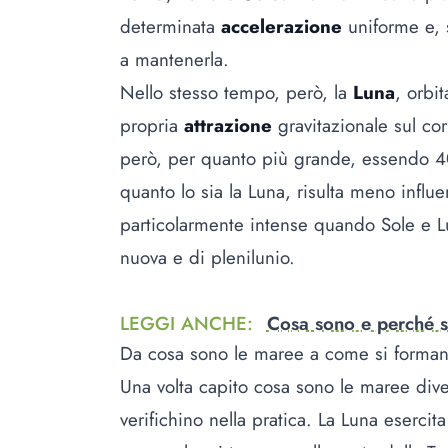
determinata
accelerazione
uniforme e, 
a mantenerla.
Nello stesso tempo, però, la
Luna
, orbi
propria
attrazione
gravitazionale sul co
però, per quanto più grande, essendo 400
quanto lo sia la Luna, risulta meno influ
particolarmente intense quando Sole e L
nuova e di plenilunio.
LEGGI ANCHE
:
Cosa sono e perché si
Da cosa sono le maree a come si forma
Una volta capito cosa sono le maree div
verifichino nella pratica. La Luna esercit