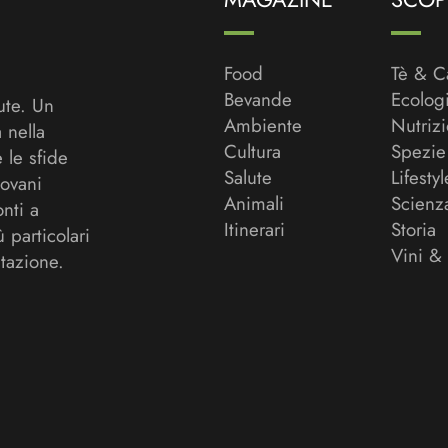
Food
Tè & C
Bevande
Ecolog
ute. Un
Ambiente
Nutriz
a nella
Cultura
Spezie
 le sfide
Salute
Lifestyl
ovani
Animali
Scienz
onti a
Itinerari
Storia
ù particolari
Vini &
tazione.