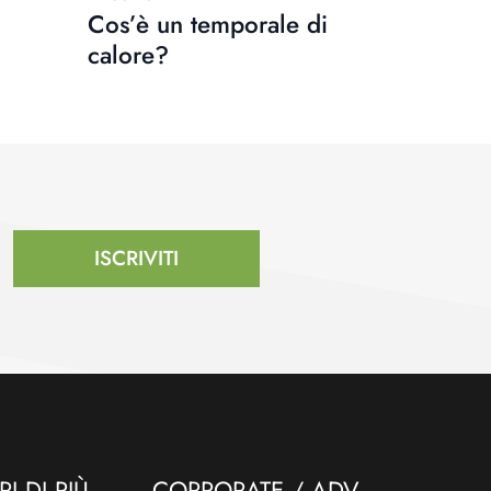
Cos’è un temporale di
calore?
ISCRIVITI
I DI PIÙ
CORPORATE / ADV