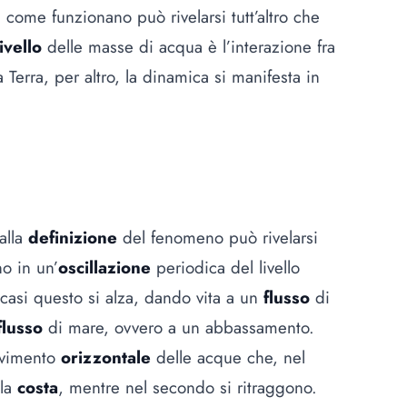
 come funzionano può rivelarsi tutt’altro che
livello
delle masse di acqua è l’interazione fra
a Terra, per altro, la dinamica si manifesta in
alla
definizione
del fenomeno può rivelarsi
o in un’
oscillazione
periodica del livello
 casi questo si alza, dando vita a un
flusso
di
flusso
di mare, ovvero a un abbassamento.
ovimento
orizzontale
delle acque che, nel
lla
costa
, mentre nel secondo si ritraggono.