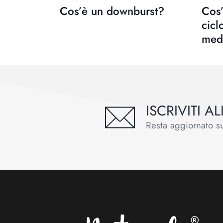
Cos’è un downburst?
Cos’
cicl
med
ISCRIVITI 
Resta aggiornato sul
Footer