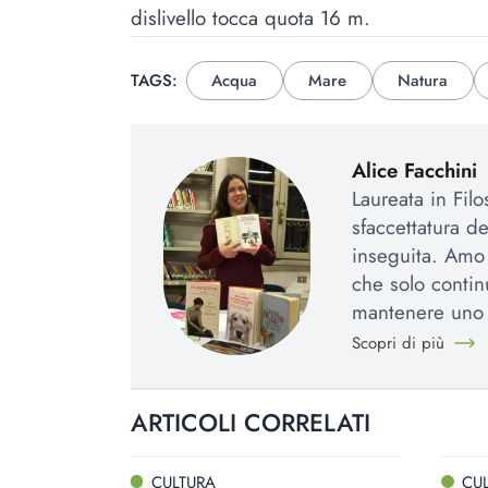
dislivello tocca quota 16 m.
TAGS:
Acqua
Mare
Natura
Alice Facchini
Laureata in Fil
sfaccettatura d
inseguita. Amo l
che solo contin
mantenere uno 
Scopri di più
ARTICOLI CORRELATI
CULTURA
CU