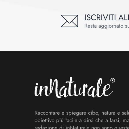
ISCRIVITI 
Resta aggiornato sul
Footer
Raccontare e spiegare cibo, natura e sal
obiettivo più facile a dirsi che a farsi, m
redazione di inNaturale non sono queste