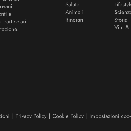
Salute
Lifestyl
ovani
Animali
Scienz
onti a
Itinerari
Storia
ù particolari
Vini &
tazione.
zioni
|
Privacy Policy
|
Cookie Policy
|
Impostazioni coo