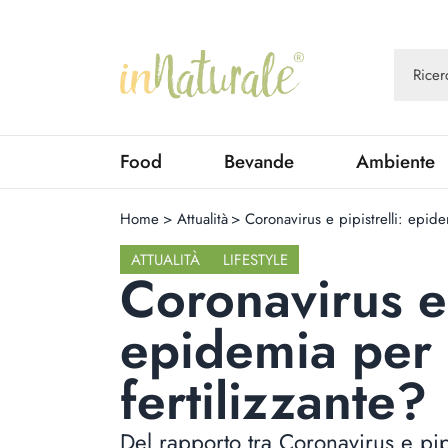
Food
Bevande
Ambiente
Home
>
Attualità
>
Coronavirus e pipistrelli: epide
ATTUALITÀ
LIFESTYLE
Coronavirus e 
epidemia per 
fertilizzante?
Del rapporto tra Coronavirus e pipi