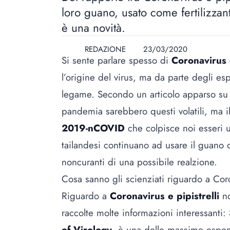
loro guano, usato come fertilizzan
è una novità.
REDAZIONE
23/03/2020
Si sente parlare spesso di
Coronavirus e
l’origine del virus, ma da parte degli es
legame. Secondo un articolo apparso s
pandemia sarebbero questi volatili, ma il 
2019-nCOVID
che colpisce noi esseri u
tailandesi continuano ad usare il guano d
noncuranti di una possibile realzione.
Cosa sanno gli scienziati riguardo a Coro
Riguardo a
Coronavirus e pipistrelli
no
raccolte molte informazioni interessanti:
of Virology
, è una delle massime espert