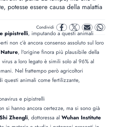
te, potesse essere causa della malattia
Condividi
facebook
twitter
mail
whatsapp
 pipistrelli
, imputando a questi animali
perti non c’è ancora consenso assoluto sul loro
u
Nature
, l'origine finora più plausibile della
virus a loro legato è simili solo al 96% al
mani. Nel frattempo però agricoltori
i questi animali come fertilizzante,
navirus e pipistrelli
n si hanno ancora certezze, ma si sono già
Shi Zhengli
, dottoressa al
Wuhan Institute
e in materia e studia i patogeni presenti in