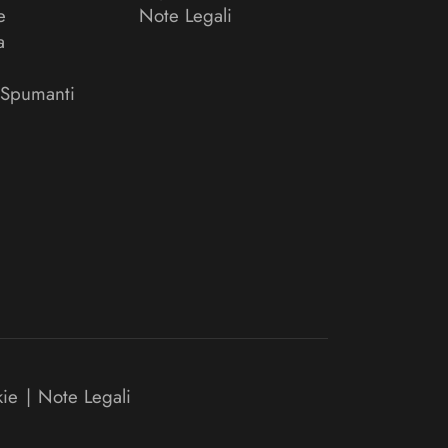
e
Note Legali
a
 Spumanti
kie
|
Note Legali