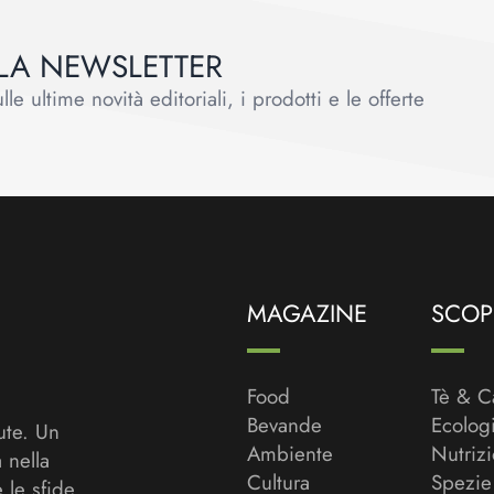
ALLA NEWSLETTER
le ultime novità editoriali, i prodotti e le offerte
MAGAZINE
SCOPR
Food
Tè & C
Bevande
Ecolog
ute. Un
Ambiente
Nutriz
a nella
Cultura
Spezie
 le sfide