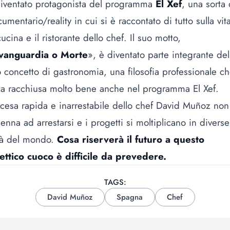
iventato protagonista del programma
El Xef
, una sorta 
umentario/reality in cui si è raccontato di tutto sulla vit
cucina e il ristorante dello chef. Il suo motto,
vanguardia o Morte
», è diventato parte integrante del
 concetto di gastronomia, una filosofia professionale c
ta racchiusa molto bene anche nel programma El Xef.
scesa rapida e inarrestabile dello chef David Muñoz non
enna ad arrestarsi e i progetti si moltiplicano in diverse
tà del mondo.
Cosa riserverà il futuro a questo
ettico cuoco è difficile da prevedere.
TAGS:
David Muñoz
Spagna
Chef