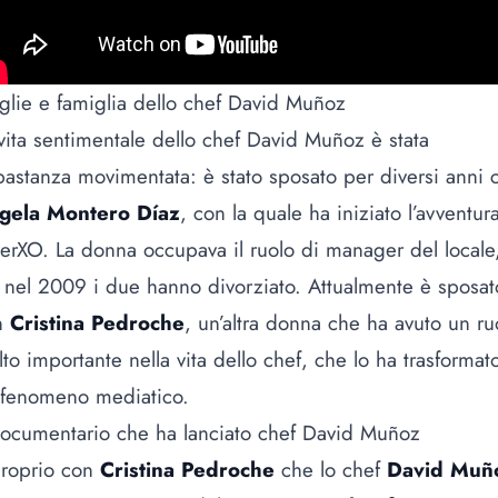
lie e famiglia dello chef David Muñoz
vita sentimentale dello chef David Muñoz è stata
astanza movimentata: è stato sposato per diversi anni 
gela Montero Díaz
, con la quale ha iniziato l’avventura
erXO. La donna occupava il ruolo di manager del locale
nel 2009 i due hanno divorziato. Attualmente è sposat
n
Cristina Pedroche
, un’altra donna che ha avuto un ru
to importante nella vita dello chef, che lo ha trasformat
 fenomeno mediatico.
documentario che ha lanciato chef David Muñoz
proprio con
Cristina Pedroche
che lo chef
David Muñ