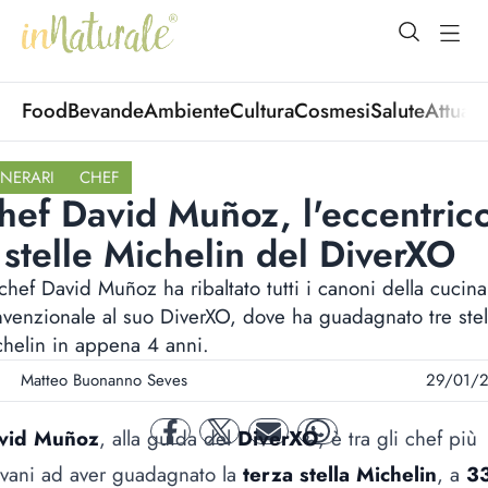
open Menu
open
Food
Bevande
Ambiente
Cultura
Cosmesi
Salute
Attuali
INERARI
CHEF
hef David Muñoz, l'eccentric
 stelle Michelin del DiverXO
chef David Muñoz ha ribaltato tutti i canoni della cucina
venzionale al suo DiverXO, dove ha guadagnato tre stel
helin in appena 4 anni.
Matteo Buonanno Seves
29/01/
vid Muñoz
, alla guida del
DiverXO
, è tra gli chef più
facebook
twitter
mail
whatsapp
vani ad aver guadagnato la
terza stella Michelin
, a
3