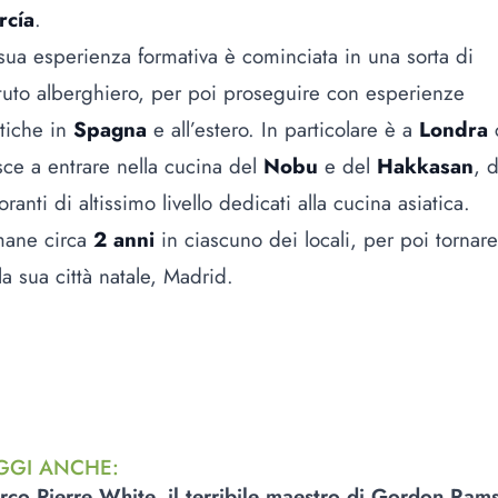
rcía
.
sua esperienza formativa è cominciata in una sorta di
ituto alberghiero, per poi proseguire con esperienze
tiche in
Spagna
e all’estero. In particolare è a
Londra
sce a entrare nella cucina del
Nobu
e del
Hakkasan
, 
toranti di altissimo livello dedicati alla cucina asiatica.
mane circa
2 anni
in ciascuno dei locali, per poi tornare
la sua città natale, Madrid.
GGI ANCHE
:
rco Pierre White, il terribile maestro di Gordon Ram