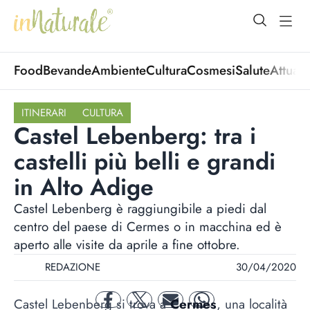
open Menu
open
Food
Bevande
Ambiente
Cultura
Cosmesi
Salute
Attuali
ITINERARI
CULTURA
Castel Lebenberg: tra i
castelli più belli e grandi
in Alto Adige
Castel Lebenberg è raggiungibile a piedi dal
centro del paese di Cermes o in macchina ed è
aperto alle visite da aprile a fine ottobre.
REDAZIONE
30/04/2020
Castel Lebenberg si trova a
Cermes
, una località
facebook
twitter
mail
whatsapp