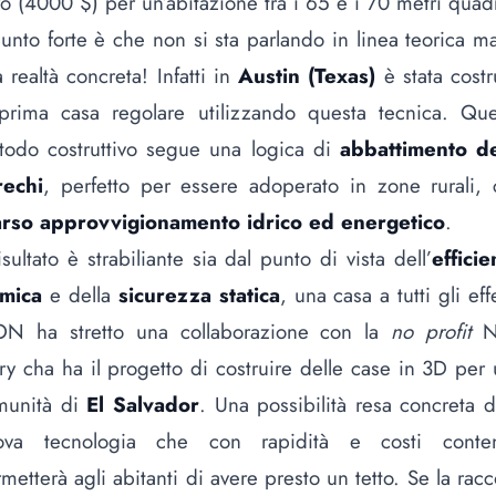
o (4000 $) per un’abitazione tra i 65 e i 70 metri quadr
punto forte è che non si sta parlando in linea teorica m
 realtà concreta! Infatti in
Austin (Texas)
è stata costr
 prima casa regolare utilizzando questa tecnica. Que
todo costruttivo segue una logica di
abbattimento de
rechi
, perfetto per essere adoperato in zone rurali,
arso approvvigionamento idrico ed energetico
.
risultato è strabiliante sia dal punto di vista dell’
effici
rmica
e della
sicurezza statica
, una casa a tutti gli effe
ON ha stretto una collaborazione con la
no profit
N
ry cha ha il progetto di costruire delle case in 3D per
munità di
El Salvador
. Una possibilità resa concreta d
ova tecnologia che con rapidità e costi conten
metterà agli abitanti di avere presto un tetto. Se la racc