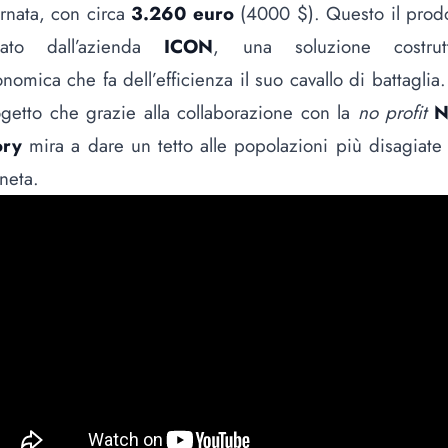
rnata, con circa
3.260 euro
(4000 $). Questo il prod
eato dall’azienda
ICON
, una soluzione costrutt
nomica che fa dell’efficienza il suo cavallo di battaglia
getto che grazie alla collaborazione con la
no profit
N
ory
mira a dare un tetto alle popolazioni più disagiate
neta.