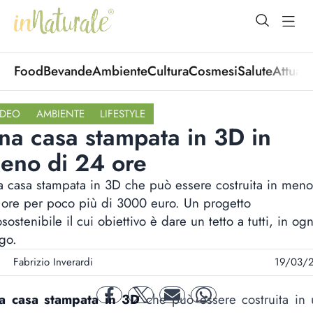
open Menu
open
Food
Bevande
Ambiente
Cultura
Cosmesi
Salute
Attuali
IDEO
AMBIENTE
LIFESTYLE
na casa stampata in 3D in
eno di 24 ore
 casa stampata in 3D che può essere costruita in meno
ore per poco più di 3000 euro. Un progetto
sostenibile il cui obiettivo è dare un tetto a tutti, in ogn
go.
Fabrizio Inverardi
19/03/
a casa stampata in 3D
che può essere costruita in 
facebook
twitter
mail
whatsapp