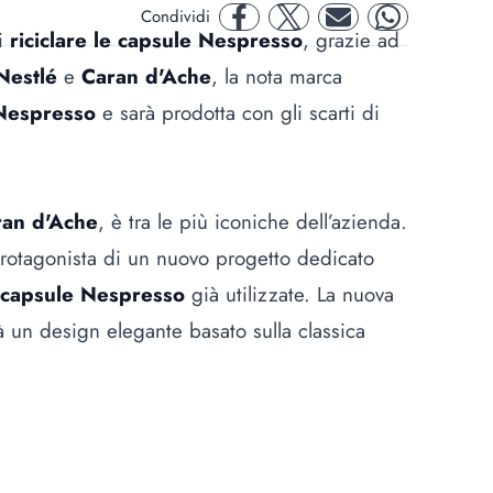
Condividi
facebook
twitter
mail
whatsapp
di
riciclare le capsule Nespresso
, grazie ad
Nestlé
e
Caran d'Ache
, la nota marca
Nespresso
e sarà prodotta con gli scarti di
ran d'Ache
, è tra le più iconiche dell’azienda.
protagonista di un nuovo progetto dedicato
capsule Nespresso
già utilizzate. La nuova
un design elegante basato sulla classica