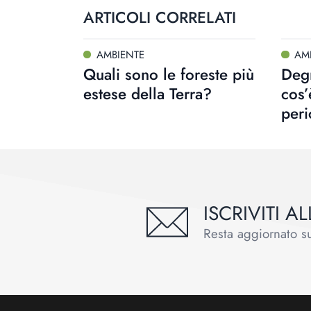
ARTICOLI CORRELATI
AMBIENTE
AM
Quali sono le foreste più
Degr
estese della Terra?
cos’
peri
ISCRIVITI 
Resta aggiornato sul
Footer