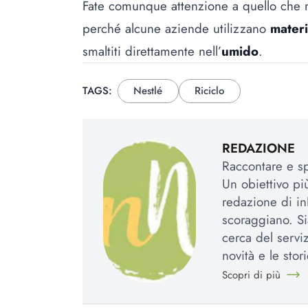
Fate comunque attenzione a quello che ri
perché alcune aziende utilizzano
materi
smaltiti direttamente nell’
umido
.
TAGS:
Nestlé
Riciclo
REDAZIONE
Raccontare e spi
Un obiettivo più
redazione di in
scoraggiano. Si
cerca del serviz
novità e le stori
Scopri di più