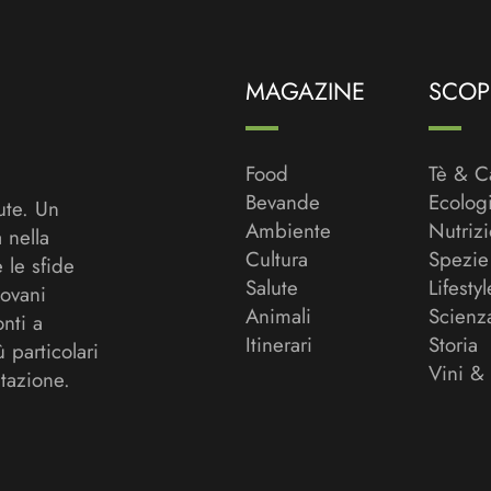
MAGAZINE
SCOPR
Food
Tè & C
Bevande
Ecolog
ute. Un
Ambiente
Nutriz
a nella
Cultura
Spezie
 le sfide
Salute
Lifestyl
ovani
Animali
Scienz
onti a
Itinerari
Storia
ù particolari
Vini &
tazione.