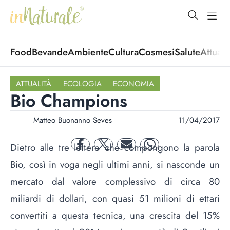
open Menu
open
Food
Bevande
Ambiente
Cultura
Cosmesi
Salute
Attuali
ATTUALITÀ
ECOLOGIA
ECONOMIA
Bio Champions
Matteo Buonanno Seves
11/04/2017
Dietro alle tre lettere che compongono la parola
facebook
twitter
mail
whatsapp
Bio, così in voga negli ultimi anni, si nasconde un
mercato dal valore complessivo di circa 80
miliardi di dollari, con quasi 51 milioni di ettari
convertiti a questa tecnica, una crescita del 15%