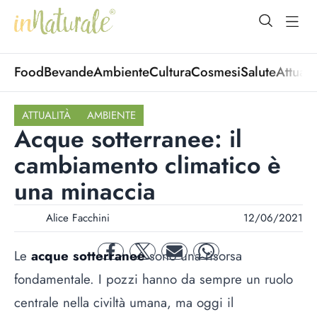
open Menu
open
Food
Bevande
Ambiente
Cultura
Cosmesi
Salute
Attuali
ATTUALITÀ
AMBIENTE
Acque sotterranee: il
cambiamento climatico è
una minaccia
Alice Facchini
12/06/2021
Le
acque sotterranee
sono una risorsa
facebook
twitter
mail
whatsapp
fondamentale. I pozzi hanno da sempre un ruolo
centrale nella civiltà umana, ma oggi il