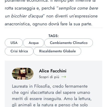
puramente economica. Il tempo per invertire la
rotta scarseggia e, perché “
semplice come bere
un bicchier d’acqua
” non diventi un’espressione
anacronistica, ognuno dovrà fare la sua parte.
TAGS:
USA
Acqua
Cambiamento Climatico
Crisi Idrica
Riscaldamento Globale
Alice Facchini
Scopri di più
Laureata in Filosofia, credo fermamente
che ogni sfaccettatura del sapere umano
meriti di essere inseguita. Amo la lettura,
gli animali e la natura e penso che solo