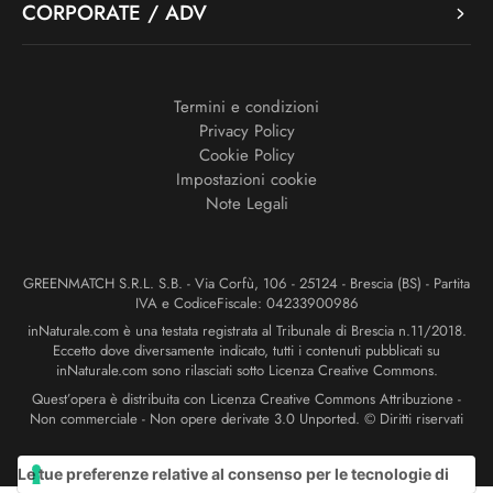
CORPORATE / ADV
Termini e condizioni
Privacy Policy
Cookie Policy
Impostazioni cookie
Note Legali
GREENMATCH S.R.L. S.B. - Via Corfù, 106 - 25124 - Brescia (BS) - Partita
IVA e CodiceFiscale: 04233900986
inNaturale.com è una testata registrata al Tribunale di Brescia n.11/2018.
Eccetto dove diversamente indicato, tutti i contenuti pubblicati su
inNaturale.com sono rilasciati sotto Licenza Creative Commons.
Quest’opera è distribuita con Licenza Creative Commons Attribuzione -
Non commerciale - Non opere derivate 3.0 Unported. © Diritti riservati
Le tue preferenze relative al consenso per le tecnologie di