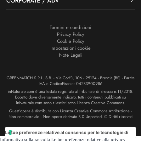
CORPORATE / ADV
Termini e condizioni
Privacy Policy
Cookie Policy
Impostazioni cookie
Note Legali
GREENMATCH S.R.L. S.B. - Via Corfù, 106 - 25124 - Brescia (BS) - Partita
IVA e CodiceFiscale: 04233900986
inNaturale.com è una testata registrata al Tribunale di Brescia n.11/2018.
Eccetto dove diversamente indicato, tutti i contenuti pubblicati su
inNaturale.com sono rilasciati sotto Licenza Creative Commons.
Quest’opera è distribuita con Licenza Creative Commons Attribuzione -
Non commerciale - Non opere derivate 3.0 Unported. © Diritti riservati
Le tue preferenze relative al consenso per le tecnologie di
Informativa sulla raccolta
Le tue preferenze relative alla privacy