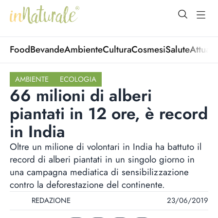
open Menu
open
Food
Bevande
Ambiente
Cultura
Cosmesi
Salute
Attuali
AMBIENTE
ECOLOGIA
66 milioni di alberi
piantati in 12 ore, è record
in India
Oltre un milione di volontari in India ha battuto il
record di alberi piantati in un singolo giorno in
una campagna mediatica di sensibilizzazione
contro la deforestazione del continente.
REDAZIONE
23/06/2019