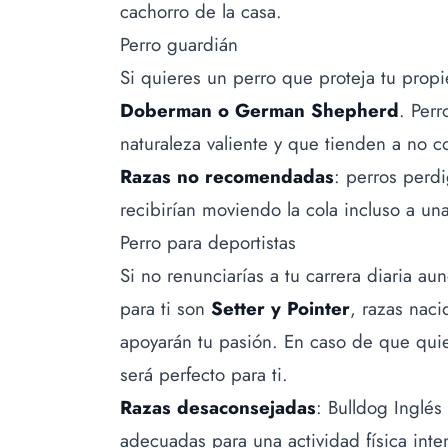
cachorro de la casa.
Perro guardián
Si quieres un perro que proteja tu prop
Doberman o German Shepherd
. Perr
naturaleza valiente y que tienden a no co
Razas no recomendadas
: perros perd
recibirían moviendo la cola incluso a un
Perro para deportistas
Si no renunciarías a tu carrera diaria a
para ti son
Setter y Pointer
, razas nac
apoyarán tu pasión. En caso de que qu
será perfecto para ti.
Razas desaconsejadas
: Bulldog Inglé
adecuadas para una actividad física int