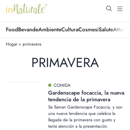
open Menu
open
Food
Bevande
Ambiente
Cultura
Cosmesi
Salute
Attuali
Hogar
>
primavera
PRIMAVERA
COMIDA
Gardenscape focaccia, la nueva
tendencia de la primavera
Se llaman Gardenscape Focaccia, y son
una nueva tendencia que celebra la
llegada de la primavera con gusto y
tanta atención a la presentación.