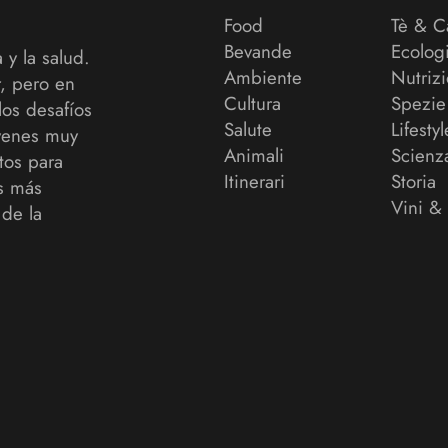
Food
Tè & C
Bevande
Ecolog
 y la salud.
Ambiente
Nutriz
r, pero en
Cultura
Spezie
los desafíos
Salute
Lifestyl
venes muy
Animali
Scienz
tos para
Itinerari
Storia
as más
Vini &
de la