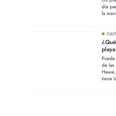
día pa
la men
CULT
¿Qué 
playa
Puede 
de las
Hawai,
tiene l