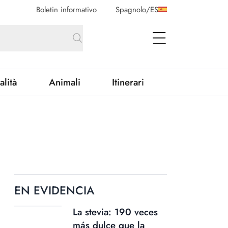
Boletin informativo
Spagnolo
/
ES
open Menu
alità
Animali
Itinerari
EN EVIDENCIA
La stevia: 190 veces
más dulce que la