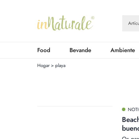
Food
Bevande
Ambiente
Hogar
>
playa
NOTI
Beach
bueno
Os pre