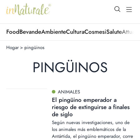
open Menu
open
Food
Bevande
Ambiente
Cultura
Cosmesi
Salute
Attuali
Hogar
>
pingüinos
PINGÜINOS
ANIMALES
El pingüino emperador a
riesgo de extinguirse a finales
de siglo
Según nuevas investigaciones, uno de
los animales más emblemáticos de la
Antártida, el pingüino emperador, corre