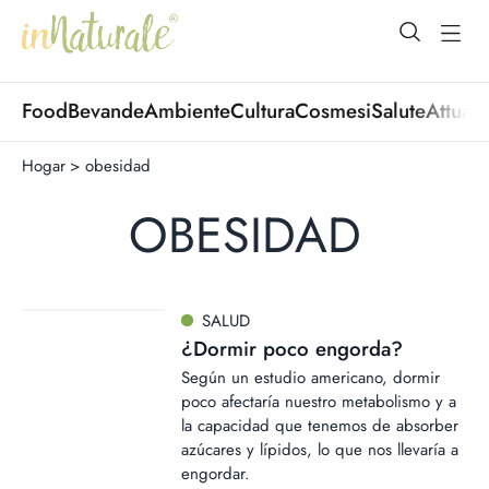
open Menu
open
Food
Bevande
Ambiente
Cultura
Cosmesi
Salute
Attuali
Hogar
>
obesidad
OBESIDAD
SALUD
¿Dormir poco engorda?
Según un estudio americano, dormir
poco afectaría nuestro metabolismo y a
la capacidad que tenemos de absorber
azúcares y lípidos, lo que nos llevaría a
engordar.