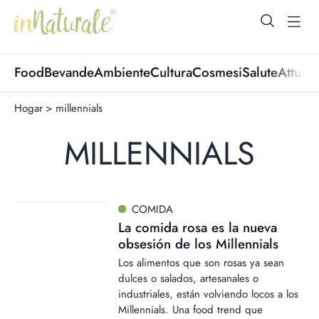
open Menu
open
Food
Bevande
Ambiente
Cultura
Cosmesi
Salute
Attuali
Hogar
>
millennials
MILLENNIALS
COMIDA
La comida rosa es la nueva
obsesión de los Millennials
Los alimentos que son rosas ya sean
dulces o salados, artesanales o
industriales, están volviendo locos a los
Millennials. Una food trend que