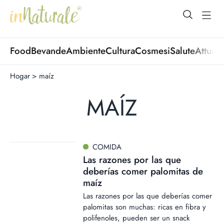
open Menu
open
Food
Bevande
Ambiente
Cultura
Cosmesi
Salute
Attuali
Hogar
>
maíz
MAÍZ
COMIDA
Las razones por las que
deberías comer palomitas de
maíz
Las razones por las que deberías comer
palomitas son muchas: ricas en fibra y
polifenoles, pueden ser un snack