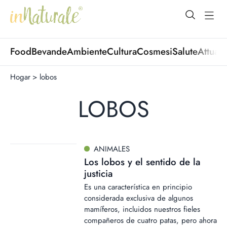
open Menu
open
Food
Bevande
Ambiente
Cultura
Cosmesi
Salute
Attuali
Hogar
>
lobos
LOBOS
ANIMALES
Los lobos y el sentido de la
justicia
Es una característica en principio
considerada exclusiva de algunos
mamíferos, incluidos nuestros fieles
compañeros de cuatro patas, pero ahora