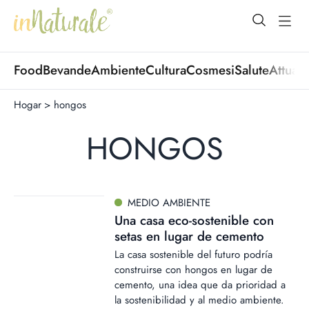
open Menu
open
Food
Bevande
Ambiente
Cultura
Cosmesi
Salute
Attuali
Hogar
>
hongos
HONGOS
MEDIO AMBIENTE
Una casa eco-sostenible con
setas en lugar de cemento
La casa sostenible del futuro podría
construirse con hongos en lugar de
cemento, una idea que da prioridad a
la sostenibilidad y al medio ambiente.