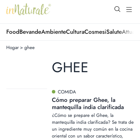
open Menu
open
Food
Bevande
Ambiente
Cultura
Cosmesi
Salute
Attuali
Hogar
>
ghee
GHEE
COMIDA
Cómo preparar Ghee, la
mantequilla india clarificada
¿Cómo se prepare el Ghee, la
mantequilla india clarificada? Se trata de
un ingrediente muy común en la cocina
oriental con un sabor característico,