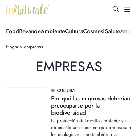
open Menu
open
Food
Bevande
Ambiente
Cultura
Cosmesi
Salute
Attuali
Hogar
>
empresas
EMPRESAS
CULTURA
Por qué las empresas deberían
preocuparse por la
biodiversidad
La protección del medio ambiente ya
no es sólo una cuestión que preocupa a
los ecologistas, sino también a las