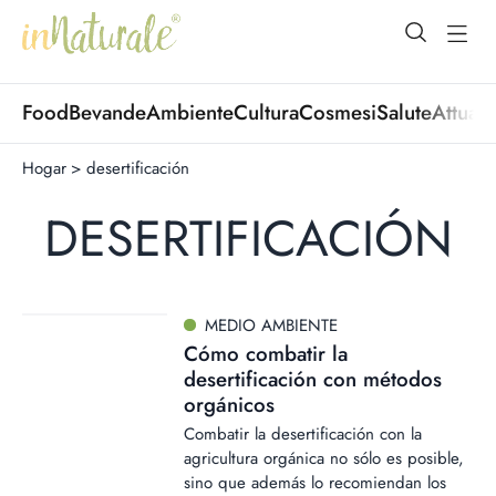
open Menu
open
Food
Bevande
Ambiente
Cultura
Cosmesi
Salute
Attuali
Hogar
>
desertificación
DESERTIFICACIÓN
MEDIO AMBIENTE
Cómo combatir la
desertificación con métodos
orgánicos
Combatir la desertificación con la
agricultura orgánica no sólo es posible,
sino que además lo recomiendan los